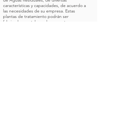
de Aguas Residuales, de diversas
características y capacidades, de acuerdo a
las necesidades de su empresa. Estas
plantas de tratamiento podrán ser
fabricadas, metales o de concreto
reforzado, todas cumpliendo las
características técnicas necesarias para su
buen funcionamiento.
Descarga nuestro Curriculum 2019
Precio
Ofrecemos unos de los mejores
precios del mercado y
mantenimiento para incluso
reutilizar el agua tratada.