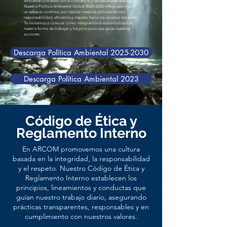
ambiente comienza con la conciencia y las decisiones diarias.
Nuestra Política Ambiental Global 2024–2026 refleja esta visión:
un esfuerzo continuo por realizar nuestras actividades con
responsabilidad, eficiencia y respeto hacia los recursos naturales.
Te invitamos a conocer cómo integramos la sostenibilidad en
nuestra forma de trabajar y los principios que guían nuestras
acciones.
Descarga Política Ambiental 2025-2030
Descarga Política Ambiental 2023
Código de Ética y
Reglamento Interno
En ARCOM promovemos una cultura
basada en la integridad, la responsabilidad
y el respeto. Nuestro Código de Ética y
Reglamento Interno establecen los
principios, lineamientos y conductas que
guían nuestro trabajo diario, asegurando
prácticas transparentes, responsables y en
cumplimiento con nuestros valores.